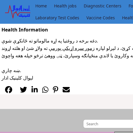
Home
Health jobs
Diagnostic Centers
Fo
Laboratory Test Codes
Vaccine Codes
Healt
Health Information
دغه برخه د روغتيا په اړه مالوماتو ته ځانکړې شوې.
 کړئ، د لېږلو لپاره
زموږ سره اړيکې پورمې
ته ولاړ شئ او هلته اړوند
ښه چارې.
لېوال کلينيک ادار





