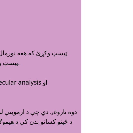
تلاسيميا او د سيکل سيل يا د وينې سرو کوروياتو د کوږوالي ناروغي نه لرلو ډاډ‌ ترلاسه کړئ،‌ نو HPLC ټيسټ وکړئ.
د ځينو کسانو بدن کې د هيمو