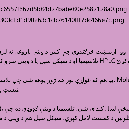
بيا هم که غواړي نور هم ژور پوهه شئ‌ چې تلاسيميا او د سيک
Heamoglobin Electrophoresis (Capillary) ټيسټ‌ وکړئ.‌
ګلوبين د کمښت لامل کېږي. سيکل سيل هم د وينې د س