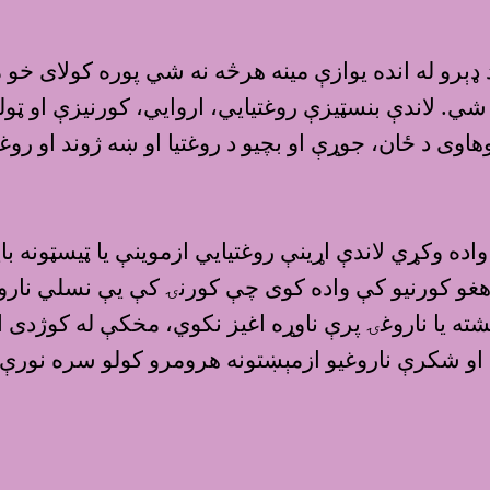
ډېرو له انده يوازې مينه هرڅه نه‌ شي پوره کولای خو مي
ي. لاندې بنسټيزې روغتيايي، اروايي، کورنيزې او ټول
ه وکړي لاندې اړينې روغتيايي ازموينې يا ټيسټونه با
ا هغو کورنيو کې واده کوى چې کورنۍ کې يې نسلي نارو
شته يا ناروغۍ پرې ناوړه اغيز نکوي، مخکې له کوژدی 