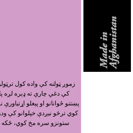
زموږ ټولنه کې واده کول ترټولو
کې دغې چارې ته ډېره لږه پا
پښتنو ځوانانو او پېغلو اړتياور
کوي ترڅو نيږدې خپلوانو کې ودو
ستونزو سره مخ کوي، ځکه مې