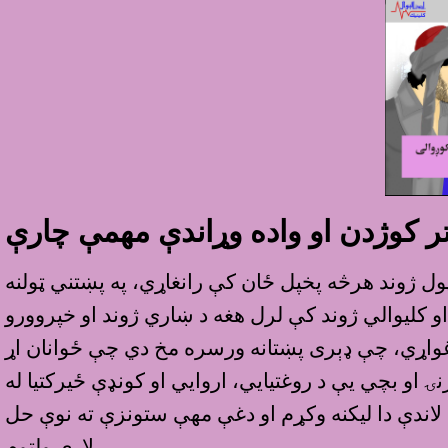
ر کوژدن او واده وړاندې مهمې چارې
ټول ژوند هرڅه پخپل ځان کې رانغاړي، په پښتني ټولنه
و کليوالي ژوند کې لرل هغه د ښاري ژوند او خپروورو
ت غواړي، چې ډېرى پښتانه ورسره مخ دي چې ځوانان اړ
او بچي يې د روغتيايي، اروايي او کونډې ځيرکتيا له
اندې دا ليکنه وکړم او دغې مهې ستونزې ته نوې حل
لارې ولټوم.