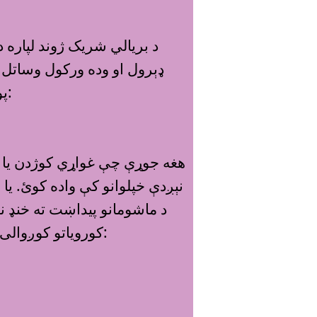
د بريالي شريک ژوند لپاره د 
ډېرول او وده ورکول وساتل ش
پوهاوى د ځان، جوړې او بچيو د روغتيا او ښه ژوند او روغې ټولنې لپاره اړين دي او بايد ډېره پاملرنه ورته وشي:
هغه جوړې چې غواړي کوژدن يا واد
نېږدې خپلوانو کې واده کوئ. ي
د ماشومانو پيداښت ته خنډ ن
کوروياتو کوږوالى او شکرې ناروغيو ازمېښتونه هرومرو کولو سره نورې مهمې او د پام وړ چارې ترسره کول په لاندې ډول دي: