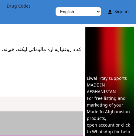
Drug Codes
Sign in

که د روغتيا په اړه مالوماتي ليکنه، څېړنه،
Liwal Htay supports
MADE IN
AFGHANISTAN
For free listing and
marketing of your
Made In
Afghanistan
products,
open account or click
to WhatsApp for help.