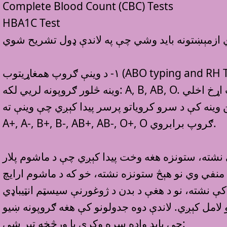
Complete Blood Count (CBC) Tests
HBA1C Test
ري ازمېښتونه بايد وشي چې په لاندې ډول تشريح شوي
اړيتوب (ABO typing and RH Type Tests)
وينه څلور ګروپونه لريي لکه: A, B, AB, O. د يو ځانګړي پروټين لمخې چې رحيسېس فکټور( ار ايچ) ورته وايي وينه منپي او مسبت اړخ اخلي
 وينه کې د سرو کروياتو پرسر پيدا کېږي چې وينې ته -
A+, A-, B+, B-, AB+, AB-, O+, O ګروپ برابروي.
ې نشته، ستونزه هغه وخت پيدا کېږي چې د ماشوم پلار
ه ګواښ وي که د ماشوم ارايچ منفي وي نو هېڅ ستونزه نشته، خو که د ماشوم ارايچ
ې نشته، نو د هغې د بدن د ژوغورنې سيسټم انټيباډي
 لامل کېږي. لاندې دوه جدولونو کې هغه ګروپونه ښيو
چې بايد واده سره وکړي يا ورڅخه تېر شي: