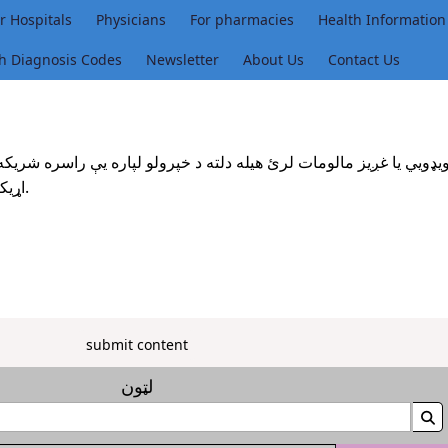
r Hospitals
Physicians
For pharmacies
Health Information
h Diagnosis Codes
Newsletter
About Us
Contact Us
 ويډويي يا غږيز مالومات لرئ هيله دلته د خپرولو لپاره يې راسره شريکه
اړيکه وکاروئ يا لاندې منځپانګه وسپارئ، ټنۍ ووهئ ترڅو خپله هغه واچوئ.
submit content
لټون
