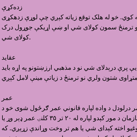
زده‌کړې
ه کوي. خو له هلک توقع زیاته کېږي چې لوړې زدهکړى
غړيو ترمنځ سمون کولاى شي او ښې اړيکې جوړول درک
کولای شي.
عقايد
 پرې درېدلای شي نو د مذهبي ارزښتونو په اړه باید
عمر
ه ده چې عمر په پام کې ونيول شي، ډېرو هېوادونو کې ١٨ کاله عمر درلودل د واده لپاره قانوني عمر ګرځول شوى خو د
مور او پلار په خوښه ځينې خلک تر ١٨ کلنۍ وړاندې هم واده کوي. د روغتيا نړيوال سازمان د مور کېدو لپاره له ٢٠ تر ٣٥ کلنۍ عمر ډېر وړ يا
يو اخته کېداى شي يا هم تر وخت وړاندې زړېږي. که