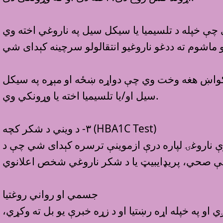
ر ګواښ هغه وخت وي چې دواړه ښځه او مېړه په سيکل
سيل او/يا تلسيميا اخته يا وړونکي وي.
٣- د ويني د شکر کچه (HBA1C Test)
لپاره درې ازموينې ترسره کېدای شي چې د HBA1C Test ازموينه، د شکرو روژه او د ګلوکوز زغم ازموينه ده. په لاندي
جسمي او رواني روغتيا
او په خپله اړه رښتيا او د زړه خبرې يو بل ته وکړي،