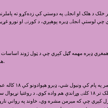
خلک د هلک او انجلۍ په دوستي کې زده‌کړو ته پاملرن
ي چې لوستې انجلۍ ډيره پوهېږي، د کورنۍ او نورو 
همغږي ډېره مهمه ګڼل کېږي چې د ټول ژوند اساسات يې
همتړاوى شتون ولري نو ترمنځ د زياتې مينې لامل کېږي.
د واده پروخت غور
 کېږي چې که ميرمن مشره وي، خاوند په رواني ناروغ