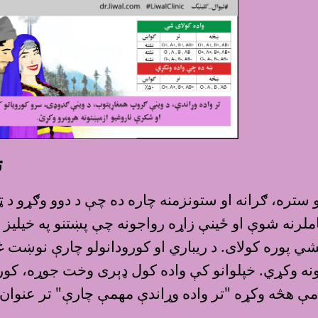
ت
 ستره، ګرانه او ستونزمنه چاره ده چې د دوو وګړو د 
ملرنه شوې او ځينې زاړه رواجونه چې پښتنو په خيليز ا
ې نشي پوره کولاى. د ريباري او کورودانولو چارې نوښ
نه وکړي. خپلوانو کې واده کول ډېرى وخت جوړه، کورنۍ 
 هڅه وکړه "تر واده وړاندې مهمې چارې" تر عنوان ل