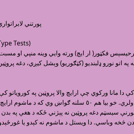
پورتني لابراتوا
١- د وينې ګروپ همغ
ه اتو نورو ډلبنديو (کټګوريو) وېشل کيږي، دغه پروټين
 دا مانا ورکوي چې ارايچ والا پروټين په کوروياتو ک
مسبت(ث) او مور منپي ارايچ ولري. خو بيا هم ٥٠ سلن
رنې سيسټم دغه پروټين نه پېژني ځکه د هغې په بدن ک
ن څخه وباسي. دا ويستل د ماشوم نه کېدو يا غورځېدو