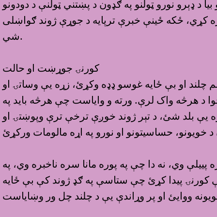
يا د ډېرو نورو ټولنو په ګډون د پښتني ټولنې د دودونو
سره کړي، ځکه ځينې خبرې ترپايه د جوړې ژوند ګواښلى
شي.
کورنۍ جوړښت او حالت
سم چلند او بې ځایه غوسو ډډه وکړئ، زړه یې وساتۍ او
خوا د هرڅه واک لرې. ورته و وایاست چې هرڅه باید په
 یې بلد شئ، د تېر ژوند خوږې ترخې ترې وپوښتۍ او
پييلې وي، نه دا چې په پوره مانا سره ناخبره وي، په
 کورنۍ پيدا کړئ چې ستاسې په ګډ ژوند کې بې ځایه