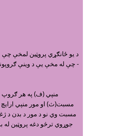
چې له مخې يې د وينې ګروپونه پ
منپي (ف) په هر ګروپ کې
مسبت وي نو د مور د بدن د ژغو
جوړوي ترڅو دغه پروټين له بد