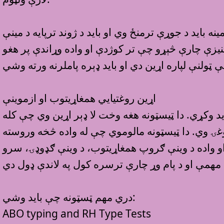
نه بايد د جوړې ترمنځ وي او بايد د ژوند ترپايه د مينې
نيزې چارې څېړو چې تر کوژدې او واده وړاندې پر هغو
اړين روغتيايي همغاړيتوب او ازموينې
يد وکړي. دا ټيسټونه هغه وخت لا ډېر اړين وي چې کله
غۍ وي. دا ټيسټونه مالوموي چې له واده څخه وروسته
او واده د وينې ګروپ همغاړيتوب، د وينې ګډوډۍ، سرو
دري مهم ټسټونه چې بايد وشي:
ABO typing and RH Type Tests