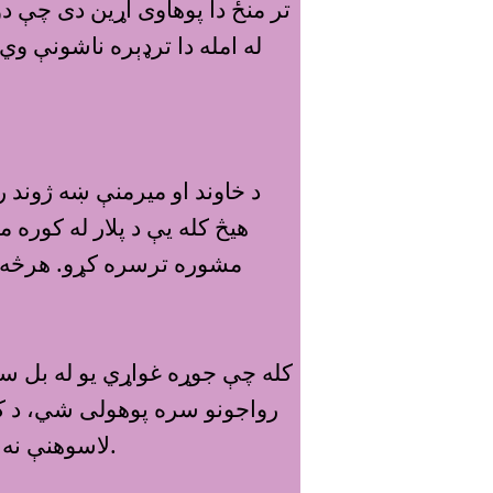
تر منځ دا پوهاوى اړين دى چې دوا
له امله دا ترډېره ناشونې و
د خاوند او ميرمنې ښه ژوند ر
هیڅ کله یې د پلار له کوره 
مشوره ترسره کړو. هرڅه و
کله چې جوړه غواړي يو له بل سره
رواجونو سره پوهولى شي، د کو
لاسوهنې نه کوي. ځانګړى ډول میرمنې ته مو د کورنۍ د غړو ټول خویونه ووایئ او پر وړاندې یې د چلند چل ور وښایاست.