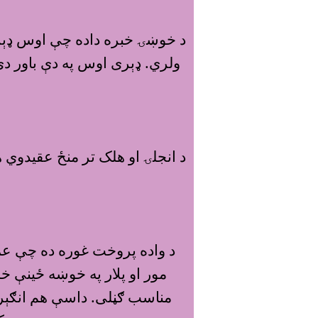
د خوښۍ خبره داده چې اوس ډېر 
ولري. ډېرى اوس په دې باور د
د انجلۍ او هلک تر منځ عقيدوي 
مناسب ګڼلى. داسې هم انګېرل