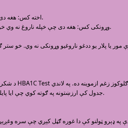
اخته کس: هغه دى چې خپله د تلسيميا يا سيکل سيل په ناروغي اخته وي.
وړونکى کس: هغه دى چې خپله ناروغ نه وي خو ماشوم ته ددغو ناروغيو انتقالولو سرچينه کېداى شي.
ور يا پلار يو ددغو ناروغيو وړونکى نه وي. خو ست
د شکرې ناروغۍ 
جدول کې ارزښتونه په ګوته کوي چې ايا پايلې صحي، پريډايبيټ يا د شکر ناروغي شخص اعلانوي.
ې په ډېرو ټولنو کې دا غوره ګڼل کېږي چې سره وغږېږي 