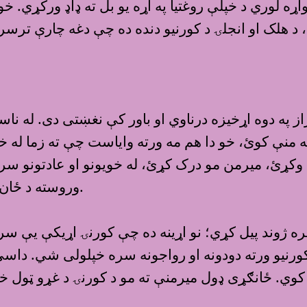
ړه لوري د خپلې روغتيا په اړه يو بل ته ډاډ ورکړي. خو ب
ي، د هلک او انجلۍ د کورنيو دنده ده چې دغه چارې تر
از په دوه اړخيزه درناوي او باور کې نغښتی دی. له نا
مه منې کوئ، خو دا هم مه ورته وایاست چې ته زما له 
کړئ، ميرمن مو درک کړئ، له خویونو او عادتونو سره
وروسته د ځان د خویونو، حساسیتونو او نورو په اړه مالومات ورکړئ.
 ژوند پيل کړي؛ نو اړينه ده چې کورنۍ اړيکې يې سره 
رنيو ورته دودونه او رواجونه سره خپلولى شي. داسې