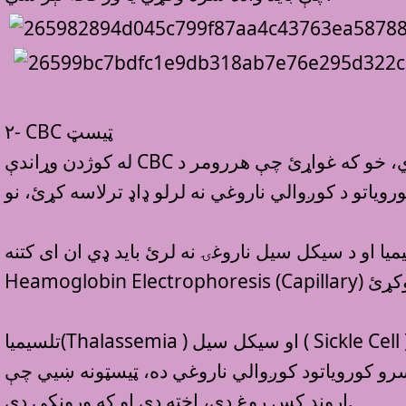
٢- CBC ټيسټ
له کوژدن وړاندې CBC ټيسټ وکړئ که هغه نورمال وو،‌ ازمېښت څرګندوي چې کس د ويني ناروغۍ نه لري،‌ خو که غواړئ چې هررومر د
ل سيل ناروغۍ نه لرئ بايد ډي ان اى کتنه،‌ Molecular analysis او
تلسيميا(Thalassemia ) او سيکل سيل ( Sickle Cell )، دوه ناروغۍ دي چې د ازموينې لمخې ليدل کېدای شي. تلسيميا د وينې ګډوډي ده چې
رو کوروياتود کوږوالي ناروغي ده، ټيسټونه ښيي چې
اړوند کس روغ دى، اخته دى او که وړونکى دى.