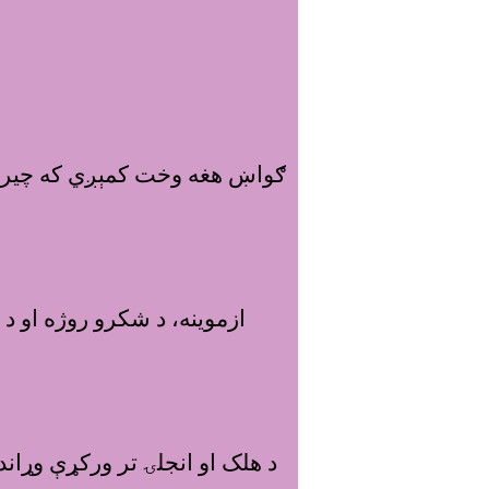
ګواښ هغه وخت کمېږي که چيرې م
د هلک او انجلۍ تر ورکړې وړاند